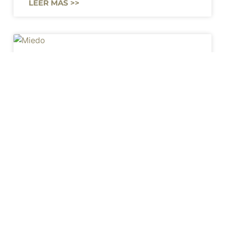
LEER MÁS >>
El Miedo
El miedo es un estado compuesto por una
gama de sensaciones, comportamientos y
significados. Desde un punto de vista